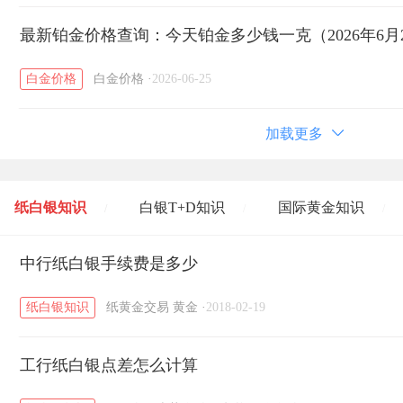
最新铂金价格查询：今天铂金多少钱一克（2026年6月
白金价格
白金价格
·
2026-06-25
加载更多
纸白银知识
白银T+D知识
国际黄金知识
/
/
/
黄金T+D知识
中行纸白银手续费是多少
粤贵银知识
国际白银知识
/
/
/
纸白银知识
纸黄金交易
黄金
·
2018-02-19
工行纸白银点差怎么计算