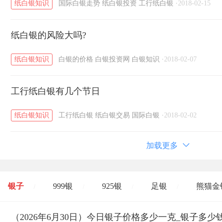
纸白银知识
国际白银走势
纸白银投资
工行纸白银
·
2018-02-15
纸白银的风险大吗?
纸白银知识
白银的价格
白银投资网
白银知识
·
2018-02-07
工行纸白银有几个节日
纸白银知识
工行纸白银
纸白银交易
国际白银
·
2018-02-02
加载更多
银子
999银
925银
足银
熊猫金
/
/
/
/
开国纪念币
（2026年6月30日）今日银子价格多少一克_银子多少
大清银币
长城币
老
/
/
/