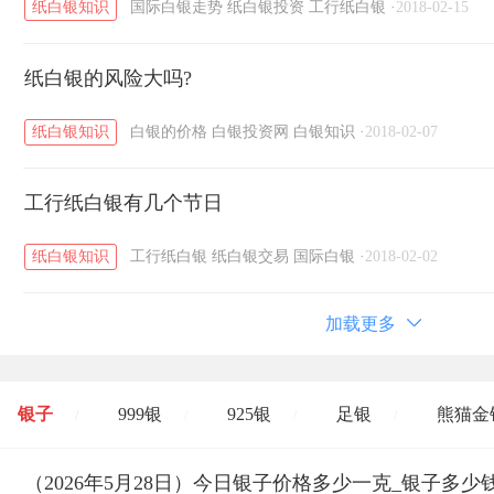
纸白银知识
国际白银走势
纸白银投资
工行纸白银
·
2018-02-15
纸白银的风险大吗?
纸白银知识
白银的价格
白银投资网
白银知识
·
2018-02-07
工行纸白银有几个节日
纸白银知识
工行纸白银
纸白银交易
国际白银
·
2018-02-02
加载更多
银子
999银
925银
足银
熊猫金
/
/
/
/
开国纪念币
（2026年5月28日）今日银子价格多少一克_银子多少
大清银币
长城币
老
/
/
/