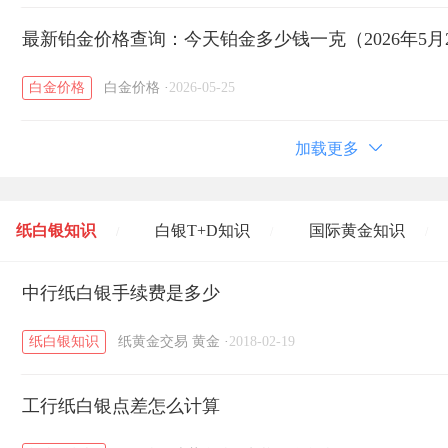
最新铂金价格查询：今天铂金多少钱一克（2026年5月
白金价格
白金价格
·
2026-05-25
加载更多
纸白银知识
白银T+D知识
国际黄金知识
/
/
/
黄金T+D知识
中行纸白银手续费是多少
粤贵银知识
国际白银知识
/
/
/
纸白银知识
纸黄金交易
黄金
·
2018-02-19
工行纸白银点差怎么计算